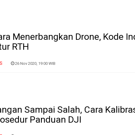
ara Menerbangkan Drone, Kode In
tur RTH
IS
26 Nov 2020, 19:00 WIB
ngan Sampai Salah, Cara Kalibra
rosedur Panduan DJI