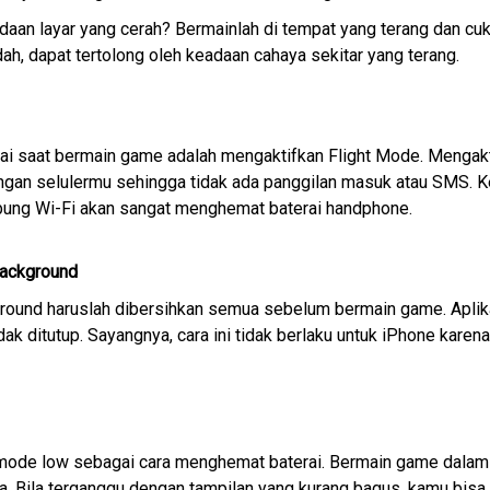
aan layar yang cerah? Bermainlah di tempat yang terang dan cu
dah, dapat tertolong oleh keadaan cahaya sekitar yang terang.
ai saat bermain game adalah mengaktifkan Flight Mode. Mengak
ngan selulermu sehingga tidak ada panggilan masuk atau SMS. K
ung Wi-Fi akan sangat menghemat baterai handphone.
Background
kground haruslah dibersihkan semua sebelum bermain game. Aplik
k ditutup. Sayangnya, cara ini tidak berlaku untuk iPhone karena
 mode low sebagai cara menghemat baterai. Bermain game dalam
a. Bila terganggu dengan tampilan yang kurang bagus, kamu bisa 