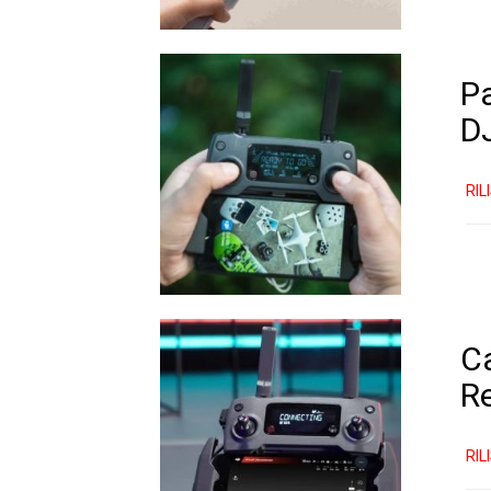
Pa
D
RIL
C
R
RIL