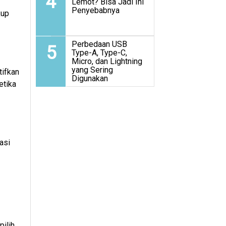
4
Lemot? Bisa Jadi Ini
Penyebabnya
kup
Perbedaan USB
5
Type-A, Type-C,
Micro, dan Lightning
yang Sering
tifkan
Digunakan
etika
asi
pilih