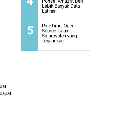
4
Ponsel Amazfit Beri
Lebih Banyak Data
Latihan
PineTime: Open
5
Source Linux
Smartwatch yang
Terjangkau
pat
 dapat