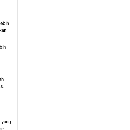
lebih
gkan
bih
ah
s.
 yang
i-