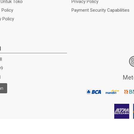
 Untuk Toko
Privacy Policy
 Policy
Payment Security Capabilities
y Policy
I
8
09
Met
d
an