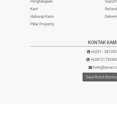
Penghargaan
Suport
Karir
Refund
Hubungi Kami
Deliver
Pillar Property
KONTAK KAM
+6231 - 381205
+62812173936
hello@doran.i
Saya Butuh Bantu